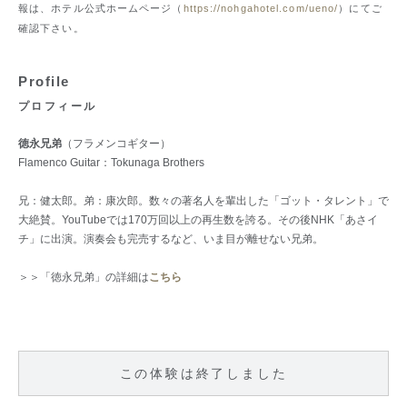
報は、ホテル公式ホームページ（
https://nohgahotel.com/ueno/
）にてご
確認下さい。
Profile
プロフィール
徳永兄弟
（フラメンコギター）
Flamenco Guitar：Tokunaga Brothers
兄：健太郎。弟：康次郎。数々の著名人を輩出した「ゴット・タレント」で
大絶賛。YouTubeでは170万回以上の再生数を誇る。その後NHK「あさイ
チ」に出演。演奏会も完売するなど、いま目が離せない兄弟。
＞＞「徳永兄弟」の詳細は
こちら
この体験は終了しました