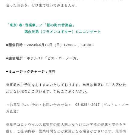
合った演奏を、ぜひ生で聴いてみませんか。
「東京･春･音楽祭」／「桜の街の音楽会」
徳永兄弟（フラメンコギター）ミニコンサート
■
開催日時：2023年4月16日（日）12:00～、13:00～
■
開催場所：ホテル１F「ビストロ・ノーガ」
■
ミュージックチャージ
：無料
※事前のご予約をおすすめいたしております。当日は満席にてご入店いた
だけない場合がございます。予めご了承ください。
＜お電話でのご予約・お問い合わせ先＞ 03-6284-2417（ビストロ・ノー
ガ直通）
※新型コロナウイルス感染症の拡大防止ならびにお客様の健康と安全を考
慮し、ご提供内容・営業時間などが変更となる場合がございます。最新情