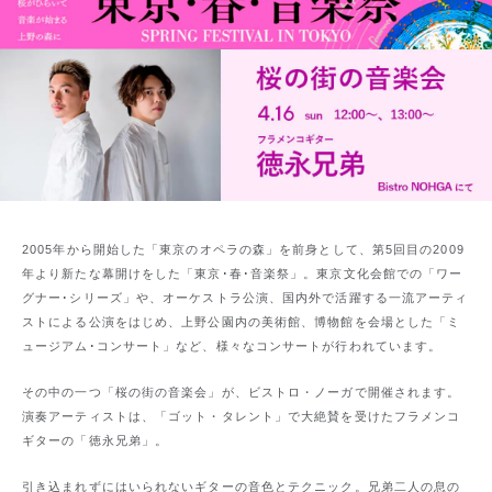
2005年から開始した「東京のオペラの森」を前身として、第
5
回目の
2009
年より新たな幕開けをした「東京･春･音楽祭」。東京文化会館での「ワー
グナー･シリーズ」や、オーケストラ公演、国内外で活躍する一流アーティ
ストによる公演をはじめ、上野公園内の美術館、博物館を会場とした「ミ
ュージアム･コンサート」など、様々なコンサートが行われています。
その中の一つ「桜の街の音楽会」が、ビストロ・ノーガで開催されます。
演奏アーティストは、「ゴット・タレント」で大絶賛を受けたフラメンコ
ギターの「徳永兄弟」。
引き込まれずにはいられないギターの音色とテクニック。兄弟二人の息の