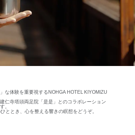
」な体験を重要視する
NOHGA HOTEL KIYOMIZU
建仁寺塔頭両足院「是是」とのコラボレーション
す。
のひととき、心を整える響きの瞑想をどうぞ。