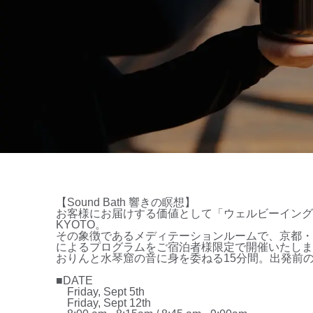
【Sound
Bath
響きの瞑想】
お客様にお届けする価値として「ウェルビーイング
KYOTO
。
その象徴であるメディテーションルームで、京都・
によるプログラムをご宿泊者様限定で開催いたしま
おりんと水琴窟の音に身を委ねる
15
分間。出発前
■
DATE
Friday, Sept 5th
Friday, Sept 12th