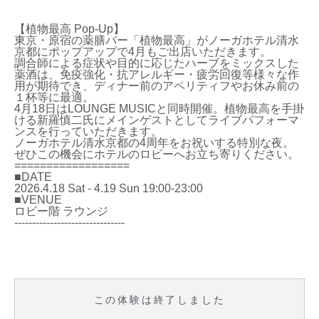
【植物最高
Pop-Up
】
東京・原宿の薬膳バー「植物最高」がノーガホテル清水
京都にポップアップで4月もご出店いただきます。
調合師による症状や目的に応じたハーブをミックスした
薬酒は、免疫強化・抗アレルギー・疲労回復等様々な作
用が期待でき、ディナー前のアペリティフやお休み前の
１杯等に最適。
4月18日はLOUNGE MUSICと同時開催。植物最高を手掛
ける新羅慎二氏にメインゲストとしてライブパフォーマ
ンスを行っていただきます。
ノーガホテル清水京都の4周年をお祝いする特別な夜。
ぜひこの機会にホテルのロビーへお立ち寄りください。
==================
■DATE
2026.4.18 Sat - 4.19 Sun 19:00-23:00
■VENUE
ロビー階 ラウンジ
-------------------------------
この体験は終了しました