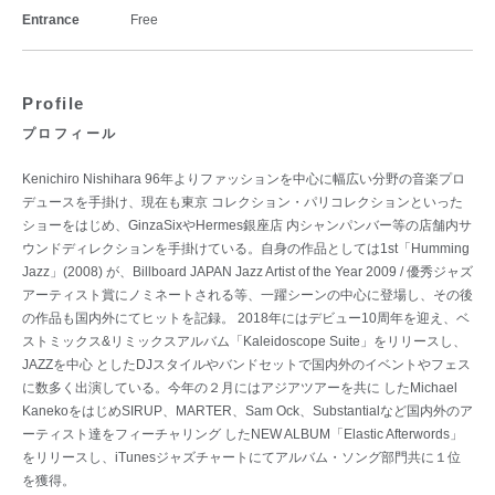
Entrance
Free
Profile
プロフィール
Kenichiro Nishihara 96年よりファッションを中心に幅広い分野の音楽プロ
デュースを手掛け、現在も東京 コレクション・パリコレクションといった
ショーをはじめ、GinzaSixやHermes銀座店 内シャンパンバー等の店舗内サ
ウンドディレクションを手掛けている。自身の作品としては1st「Humming
Jazz」(2008) が、Billboard JAPAN Jazz Artist of the Year 2009 / 優秀ジャズ
アーティスト賞にノミネートされる等、一躍シーンの中心に登場し、その後
の作品も国内外にてヒットを記録。 2018年にはデビュー10周年を迎え、ベ
ストミックス&リミックスアルバム「Kaleidoscope Suite」をリリースし、
JAZZを中心 としたDJスタイルやバンドセットで国内外のイベントやフェス
に数多く出演している。今年の２月にはアジアツアーを共に したMichael
KanekoをはじめSIRUP、MARTER、Sam Ock、Substantialなど国内外のア
ーティスト達をフィーチャリング したNEW ALBUM「Elastic Afterwords」
をリリースし、iTunesジャズチャートにてアルバム・ソング部門共に１位
を獲得。